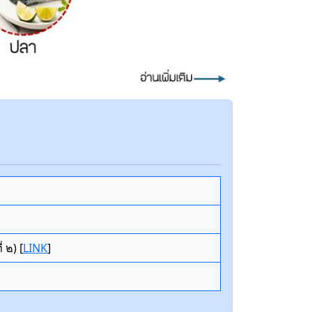
 ๒) [
LINK
]